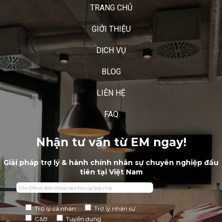
TRANG CHỦ
GIỚI THIỆU
DỊCH VỤ
BLOG
LIÊN HỆ
FAQ
Nhận tư vấn từ EM ngay!
Giải pháp trợ lý & hành chính nhân sự chuyên nghiệp đầu
tiên tại Việt Nam
Trợ lý cá nhân
Trợ lý nhân sự
C&B
Tuyển dụng