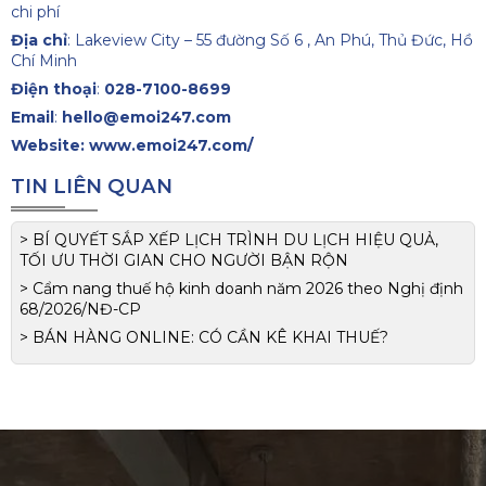
chi phí
Địa chỉ
: Lakeview City – 55 đường Số 6 , An Phú, Thủ Đức, Hồ
Chí Minh
Điện thoại
:
028-7100-8699
Email
:
hello@emoi247.com
Website:
www.emoi247.com/
TIN LIÊN QUAN
> BÍ QUYẾT SẮP XẾP LỊCH TRÌNH DU LỊCH HIỆU QUẢ,
TỐI ƯU THỜI GIAN CHO NGƯỜI BẬN RỘN
> Cẩm nang thuế hộ kinh doanh năm 2026 theo Nghị định
68/2026/NĐ-CP
> BÁN HÀNG ONLINE: CÓ CẦN KÊ KHAI THUẾ?