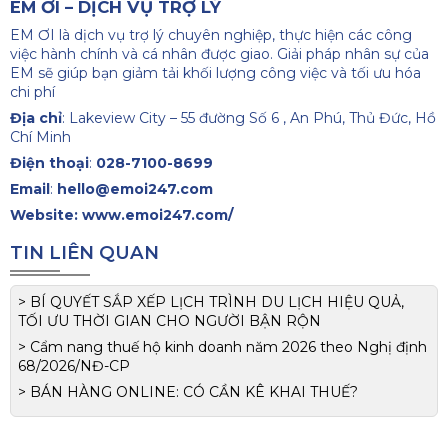
EM ƠI – DỊCH VỤ TRỢ LÝ
EM ƠI là dịch vụ trợ lý chuyên nghiệp, thực hiện các công
việc hành chính và cá nhân được giao. Giải pháp nhân sự của
EM sẽ giúp bạn giảm tải khối lượng công việc và tối ưu hóa
chi phí
Địa chỉ
: Lakeview City – 55 đường Số 6 , An Phú, Thủ Đức, Hồ
Chí Minh
Điện thoại
:
028-7100-8699
Email
:
hello@emoi247.com
Website:
www.emoi247.com/
TIN LIÊN QUAN
> BÍ QUYẾT SẮP XẾP LỊCH TRÌNH DU LỊCH HIỆU QUẢ,
TỐI ƯU THỜI GIAN CHO NGƯỜI BẬN RỘN
> Cẩm nang thuế hộ kinh doanh năm 2026 theo Nghị định
68/2026/NĐ-CP
> BÁN HÀNG ONLINE: CÓ CẦN KÊ KHAI THUẾ?