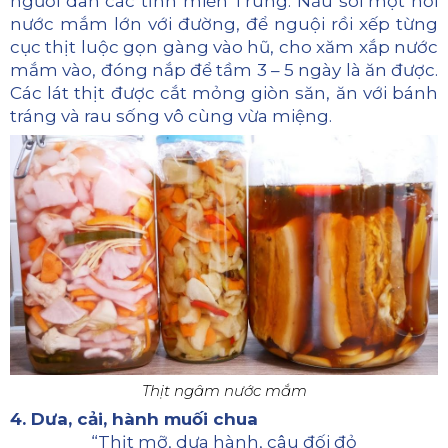
người dân các tỉnh miền Trung. Nấu sôi một nồi
nước mắm lớn với đường, để nguội rồi xếp từng
cục thịt luộc gọn gàng vào hũ, cho xăm xắp nước
mắm vào, đóng nắp để tầm 3 – 5 ngày là ăn được.
Các lát thịt được cắt mỏng giòn săn, ăn với bánh
tráng và rau sống vô cùng vừa miệng.
Thịt ngâm nước mắm
4. Dưa, cải, hành muối chua
“Thịt mỡ, dưa hành, câu đối đỏ