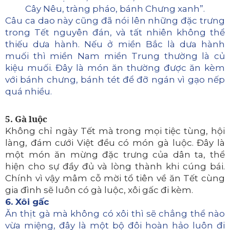
Cây Nêu, tràng pháo, bánh Chưng xanh”.
Câu ca dao này cũng đã nói lên những đặc trưng
trong Tết nguyên đán, và tất nhiên không thể
thiếu dưa hành. Nếu ở miền Bắc là dưa hành
muối thì miền Nam miền Trung thường là củ
kiệu muối. Đây là món ăn thường được ăn kèm
với bánh chưng, bánh tét để đỡ ngán vì gạo nếp
quá nhiều.
5. Gà luộc
Không chỉ ngày Tết mà trong mọi tiệc tùng, hội
làng, đám cưới Việt đều có món gà luộc. Đây là
một món ăn mừng đặc trưng của dân ta, thể
hiện cho sự đầy đủ và lòng thành khi cúng bái.
Chính vì vậy mâm cỗ mời tổ tiên về ăn Tết cùng
gia đình sẽ luôn có gà luộc, xôi gấc đi kèm.
6. Xôi gấc
Ăn thịt gà mà không có xôi thì sẽ chẳng thể nào
vừa miệng, đây là một bộ đôi hoàn hảo luôn đi