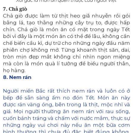
Xôi gấc là món ăn quen thuộc của người Việt
7. Chả giò
Chả giò được làm từ thịt heo giã nhuyễn rồi gói
bằng lá, tạo thằng những cây trụ to, được hấp
chín. Chả giò là món ăn có mặt trong ngày Tết
bởi vì đây là một món ăn có thể để lâu, không cần
chế biến cầu kì, dự trữ cho những ngày đầu năm
phiên chợ không mở. Từng khoanh thịt săn, dai,
tròn mịn đẹp mắt không chỉ nhìn ngon miệng
mà còn là món quà lí tưởng để biếu người thân,
họ hàng.
8. Nem rán
Người miền Bắc rất thích nem rán và luôn có ở
bếp để sẵn sàng ấm no đón Tết. Món ăn này
được rán vàng óng, bên trong là thịt, mộc nhĩ và
giá. Mọi người thường ăn nem rán với rau sống,
cuốn bánh tráng và chấm với nước mắm, thực sự
những ngày vui chơi này nếu ăn một bữa cơm
bình thường thì chưa đủ đặc biệt đúng không,