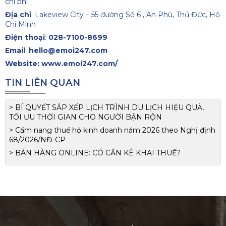
chi phí
Địa chỉ
: Lakeview City – 55 đường Số 6 , An Phú, Thủ Đức, Hồ
Chí Minh
Điện thoại
:
028-7100-8699
Email
:
hello@emoi247.com
Website:
www.emoi247.com/
TIN LIÊN QUAN
> BÍ QUYẾT SẮP XẾP LỊCH TRÌNH DU LỊCH HIỆU QUẢ,
TỐI ƯU THỜI GIAN CHO NGƯỜI BẬN RỘN
> Cẩm nang thuế hộ kinh doanh năm 2026 theo Nghị định
68/2026/NĐ-CP
> BÁN HÀNG ONLINE: CÓ CẦN KÊ KHAI THUẾ?