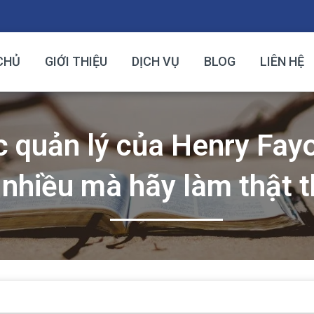
CHỦ
GIỚI THIỆU
DỊCH VỤ
BLOG
LIÊN HỆ
 quản lý của Henry Fay
nhiều mà hãy làm thật 