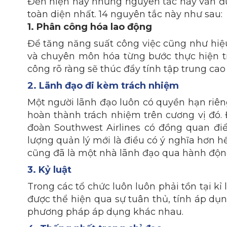
Đến hiện nay những nguyên tắc này vẫn đư
toàn diện nhất. 14 nguyên tắc này như sau:
1. Phân công hóa lao động
Để tăng năng suất công việc cũng như hiệu
và chuyên môn hóa từng bước thực hiện t
công rõ ràng sẽ thúc đẩy tính tập trung cao
2. Lãnh đạo đi kèm trách nhiệm
Một người lãnh đạo luôn có quyền hạn riên
hoàn thành trách nhiệm trên cương vị đó. 
đoàn Southwest Airlines có đồng quan điể
lượng quản lý mới là điều có ý nghĩa hơn 
cũng đã là một nhà lãnh đạo qua hành độn
3. Kỷ luật
Trong các tổ chức luôn luôn phải tồn tại kỉ
được thể hiện qua sự tuân thủ, tính áp dụn
phương pháp áp dụng khác nhau.