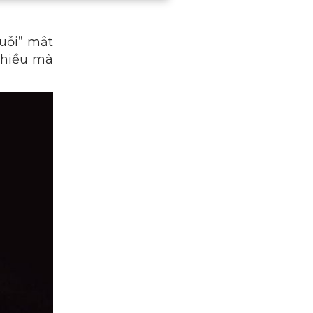
huỗi” mắt
 nhiều mà