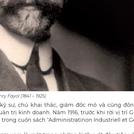
ry Fayol (1841 – 1925)
 kỹ sư, chủ khai thác, giám đốc mỏ và cũng đồng
n trị kinh doanh. Năm 1916, trước khi rời vị trí 
 trong cuốn sách “Administratinon Industriell et G