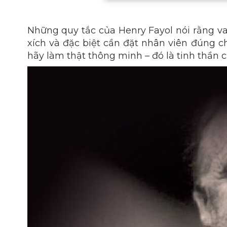
Những quy tắc của Henry Fayol nói rằng vai
xích và đặc biệt cần đặt nhân viên đúng ch
hãy làm thật thông minh – đó là tinh thần 