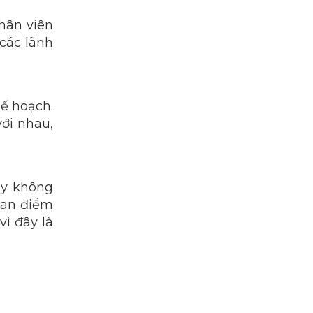
hân viên
các lãnh
kế hoạch.
ới nhau,
ậy không
quan điểm
ì đây là