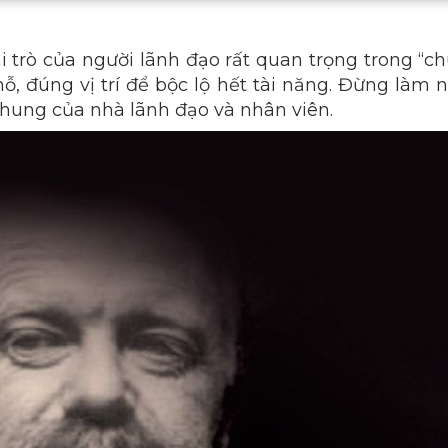
 trò của người lãnh đạo rất quan trọng trong “c
ỗ, đúng vị trí để bộc lộ hết tài năng. Đừng làm
chung của nhà lãnh đạo và nhân viên.