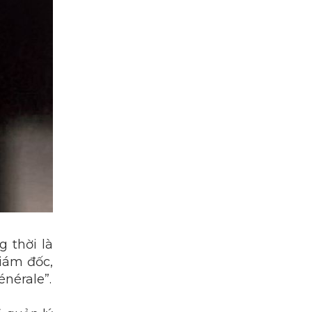
 thời là
Giám đốc,
énérale”.