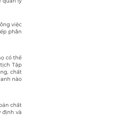
 quản lý
ông việc
xếp phân
ọ có thể
 tịch Tập
ng, chất
 danh nào
 bản chất
y định và